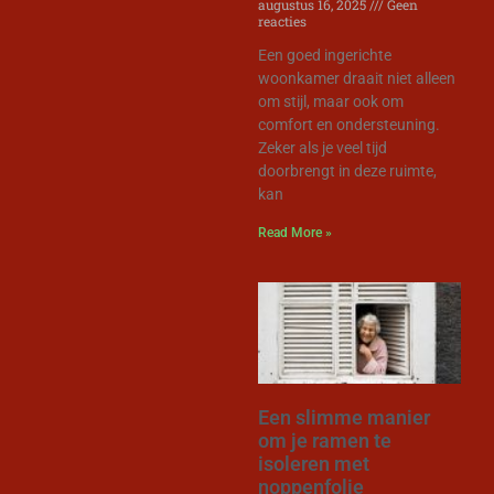
augustus 16, 2025
Geen
reacties
Een goed ingerichte
woonkamer draait niet alleen
om stijl, maar ook om
comfort en ondersteuning.
Zeker als je veel tijd
doorbrengt in deze ruimte,
kan
Read More »
Een slimme manier
om je ramen te
isoleren met
noppenfolie