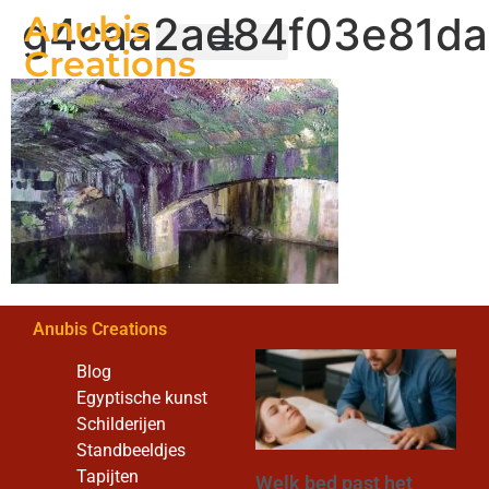
g4caa2ad84f03e81da
Anubis
Creations
Egyptische kunst
Anubis Creations
Blog
Egyptische kunst
Schilderijen
Standbeeldjes
Tapijten
Welk bed past het