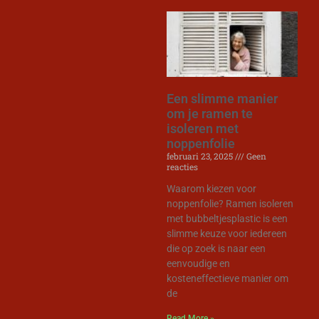
Een slimme manier
om je ramen te
isoleren met
noppenfolie
februari 23, 2025
Geen
reacties
Waarom kiezen voor
noppenfolie? Ramen isoleren
met bubbeltjesplastic is een
slimme keuze voor iedereen
die op zoek is naar een
eenvoudige en
kosteneffectieve manier om
de
Read More »