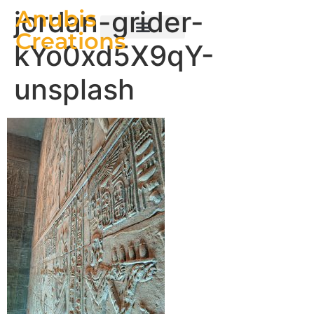
jordan-grider-
Anubis
Creations
kYo0xd5X9qY-
Egyptische kunst
unsplash