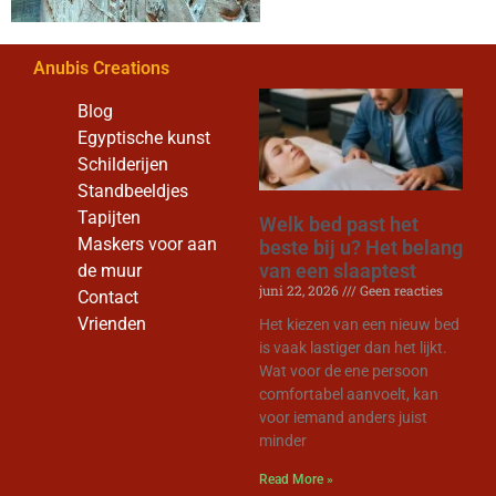
Anubis Creations
Blog
Egyptische kunst
Schilderijen
Standbeeldjes
Tapijten
Welk bed past het
Maskers voor aan
beste bij u? Het belang
van een slaaptest
de muur
juni 22, 2026
Geen reacties
Contact
Vrienden
Het kiezen van een nieuw bed
is vaak lastiger dan het lijkt.
Wat voor de ene persoon
comfortabel aanvoelt, kan
voor iemand anders juist
minder
Read More »