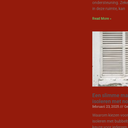
ondersteuning. Zeker
in deze ruimte, kan
Read More »
Een slimme man
isoleren met n
februari 23, 2025
Ge
Waarom kiezen voor
isoleren met bubbelt
keuze voor iedereen 