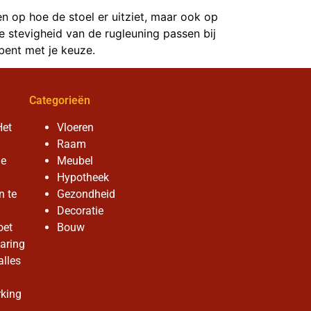
en op hoe de stoel er uitziet, maar ook op
de stevigheid van de rugleuning passen bij
bent met je keuze.
Categorieën
Het
Vloeren
Raam
de
Meubel
Hypotheek
n te
Gezondheid
Decoratie
oet
Bouw
aring
alles
rking