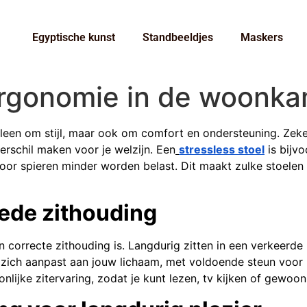
Egyptische kunst
Standbeeldjes
Maskers
rgonomie in de woonk
een om stijl, maar ook om comfort en ondersteuning. Zeker 
verschil maken voor je welzijn. Een
stressless stoel
is bijv
door spieren minder worden belast. Dit maakt zulke stoelen 
ede zithouding
correcte zithouding is. Langdurig zitten in een verkeerde h
zich aanpast aan jouw lichaam, met voldoende steun voor r
nlijke zitervaring, zodat je kunt lezen, tv kijken of gewoo