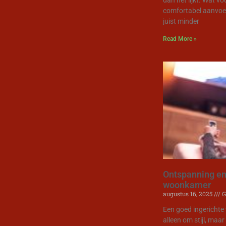
comfortabel aanvoel
juist minder
Read More »
Ontspanning en
woonkamer
augustus 16, 2025
G
Een goed ingerichte
alleen om stijl, maa