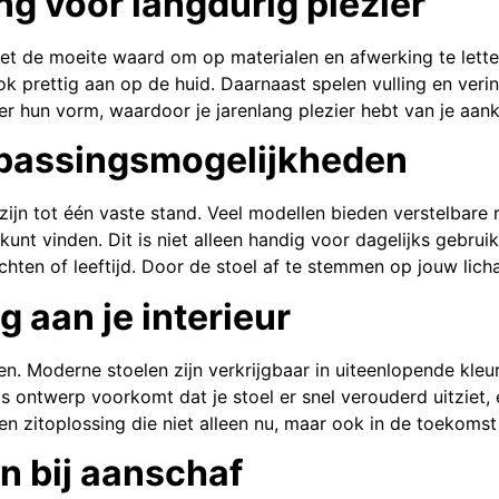
ng voor langdurig plezier
 het de moeite waard om op materialen en afwerking te lett
ook prettig aan op de huid. Daarnaast spelen vulling en verin
er hun vorm, waardoor je jarenlang plezier hebt van je aan
anpassingsmogelijkheden
zijn tot één vaste stand. Veel modellen bieden verstelbare 
ie kunt vinden. Dit is niet alleen handig voor dagelijks gebr
hten of leeftijd. Door de stoel af te stemmen op jouw licha
g aan je interieur
uiten. Moderne stoelen zijn verkrijgbaar in uiteenlopende k
dloos ontwerp voorkomt dat je stoel er snel verouderd uitzie
n zitoplossing die niet alleen nu, maar ook in de toekomst
n bij aanschaf