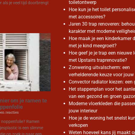
toiletontwerp
 als je veel tijd doorbrengt
Hoe kun je het toilet personalis
met accessoires?
Jaren 30 trap renoveren: behou
karakter met moderne veilighei
Hoe maak je een kinderkamer d
met je kind meegroeit?
Hoe geef je je trap een nieuwe 
met Upstairs traprenovatie?
Zonwering uitvalscherm: een
verhelderende keuze voor jouw
Convector radiator kiezen: een 
Het stappenplan voor het aanl
van een gezond en groen gazo
ier om je ramen te
Moderne vloerkleden die passen
oppenfolie
jouw interieur
en reacties
Hoe je de woning het snelst ku
 noppenfolie? Ramen
verkopen
jesplastic is een slimme
Weten hoeveel kans jij maakt o
die op zoek is naar een