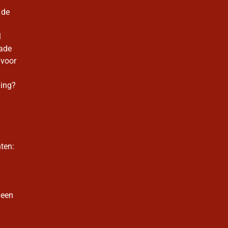
 de
l
ade
 voor
ming?
ten:
 een