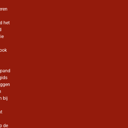
eren
d het
d
ie
look
 pand
gids
eggen
n
 bij
nt
p de