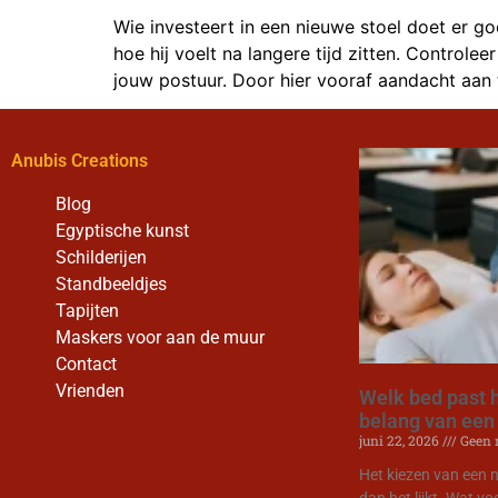
Wie investeert in een nieuwe stoel doet er go
hoe hij voelt na langere tijd zitten. Controle
jouw postuur. Door hier vooraf aandacht aan 
Anubis Creations
Blog
Egyptische kunst
Schilderijen
Standbeeldjes
Tapijten
Maskers voor aan de muur
Contact
Vrienden
Welk bed past h
belang van een
juni 22, 2026
Geen r
Het kiezen van een n
dan het lijkt. Wat v