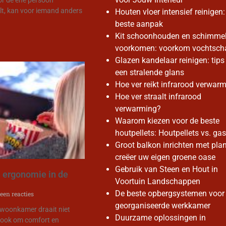
t, kan voor iemand anders
Houten vloer intensief reinigen:
beste aanpak
Kit schoonhouden en schimme
voorkomen: voorkom vochtsch
Glazen kandelaar reinigen: tips
een stralende glans
Hoe ver reikt infrarood verwar
Hoe ver straalt infrarood
verwarming?
Waarom kiezen voor de beste
houtpellets: Houtpellets vs. gas
Groot balkon inrichten met plan
creëer uw eigen groene oase
Gebruik van Steen en Hout in
 ergonomie in de
Voortuin Landschappen
De beste opbergsystemen voor
een reacties
georganiseerde werkkamer
 woonkamer draait niet
Duurzame oplossingen in
r ook om comfort en