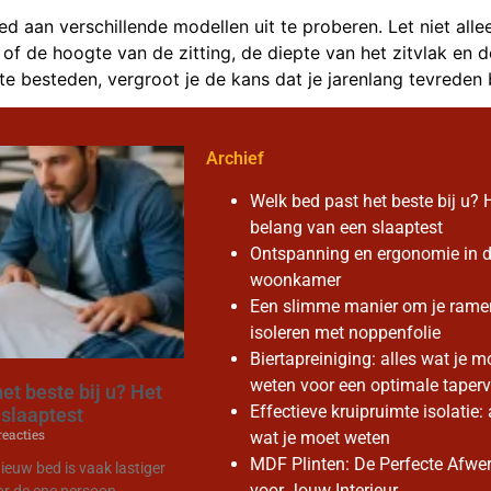
ed aan verschillende modellen uit te proberen. Let niet alle
er of de hoogte van de zitting, de diepte van het zitvlak en 
te besteden, vergroot je de kans dat je jarenlang tevreden 
Archief
Welk bed past het beste bij u? 
belang van een slaaptest
Ontspanning en ergonomie in 
woonkamer
Een slimme manier om je rame
isoleren met noppenfolie
Biertapreiniging: alles wat je m
weten voor een optimale taperv
et beste bij u? Het
Effectieve kruipruimte isolatie: 
 slaaptest
eacties
wat je moet weten
MDF Plinten: De Perfecte Afwe
ieuw bed is vaak lastiger
voor Jouw Interieur
oor de ene persoon