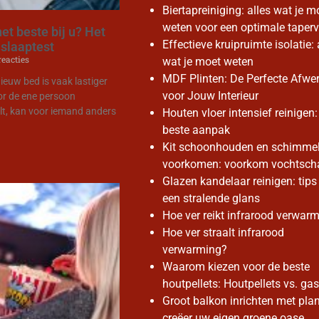
Biertapreiniging: alles wat je m
weten voor een optimale taperv
et beste bij u? Het
Effectieve kruipruimte isolatie: 
 slaaptest
eacties
wat je moet weten
MDF Plinten: De Perfecte Afwe
ieuw bed is vaak lastiger
voor Jouw Interieur
oor de ene persoon
t, kan voor iemand anders
Houten vloer intensief reinigen:
beste aanpak
Kit schoonhouden en schimme
voorkomen: voorkom vochtsch
Glazen kandelaar reinigen: tips
een stralende glans
Hoe ver reikt infrarood verwar
Hoe ver straalt infrarood
verwarming?
Waarom kiezen voor de beste
houtpellets: Houtpellets vs. gas
Groot balkon inrichten met plan
creëer uw eigen groene oase