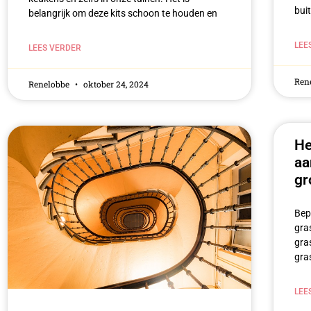
bui
belangrijk om deze kits schoon ​te houden en​
LEE
LEES VERDER
Ren
Renelobbe
oktober 24, 2024
He
aa
gr
Bep
gra
gra
gra
LEE