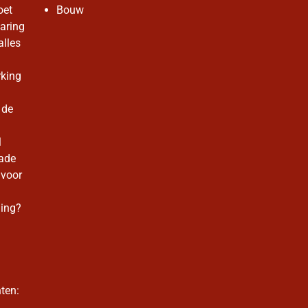
oet
Bouw
aring
alles
rking
 de
l
ade
 voor
ming?
ten: