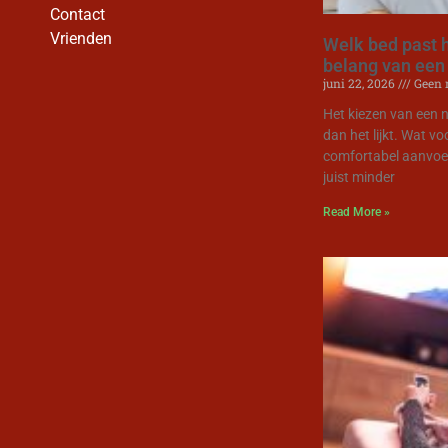
Contact
Vrienden
Welk bed past h
belang van een
juni 22, 2026
Geen r
Het kiezen van een n
dan het lijkt. Wat v
comfortabel aanvoel
juist minder
Read More »