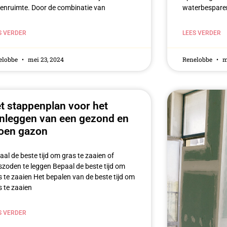
tenruimte. Door de combinatie van
waterbesparen
S VERDER
LEES VERDER
elobbe
mei 23, 2024
Renelobbe
me
t stappenplan voor het
nleggen van een gezond en
oen gazon
aal de beste tijd om gras te zaaien of
szoden te leggen Bepaal de beste tijd om
s te zaaien Het bepalen van de beste tijd om
s te zaaien
S VERDER