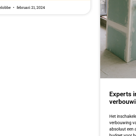
elobbe
februari 21, 2024
Experts 
verbouwi
Het inschakel
verbouwing va
absoluut een a
budget voor he