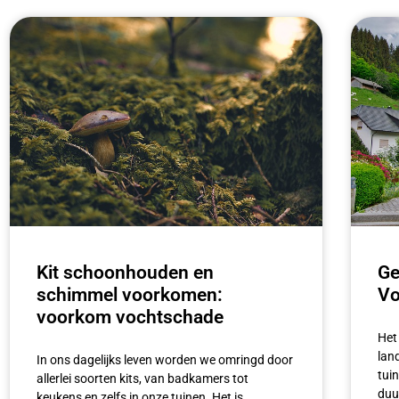
Kit schoonhouden en
Ge
schimmel voorkomen:
Vo
voorkom vochtschade
Het
lan
In ⁤ons ⁤dagelijks leven ‌worden we ​omringd door
tui
allerlei soorten kits, van badkamers tot
duu
‍keukens ‌en zelfs in onze tuinen. Het⁣ is