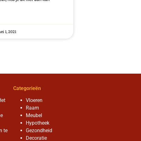
i 1, 2021
Categorieën
Het
Vloeren
Raam
de
Meubel
Hypotheek
n te
Gezondheid
Decoratie