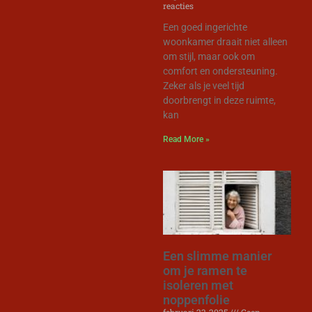
reacties
Een goed ingerichte
woonkamer draait niet alleen
om stijl, maar ook om
comfort en ondersteuning.
Zeker als je veel tijd
doorbrengt in deze ruimte,
kan
Read More »
Een slimme manier
om je ramen te
isoleren met
noppenfolie
februari 23, 2025
Geen