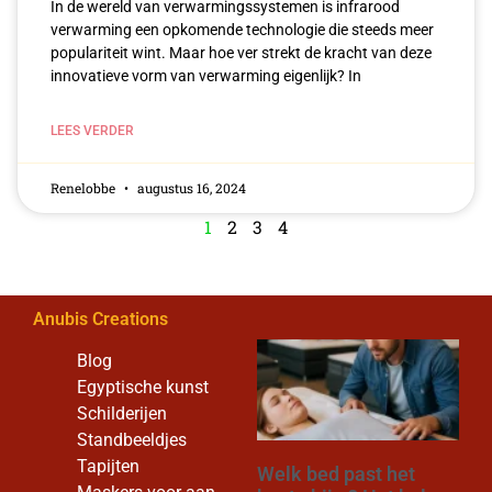
In de wereld van verwarmingssystemen ‌is infrarood​
verwarming een⁢ opkomende technologie die steeds meer
populariteit wint. Maar hoe ‌ver strekt de kracht van deze
innovatieve vorm van verwarming eigenlijk? In
LEES VERDER
Renelobbe
augustus 16, 2024
1
2
3
4
Anubis Creations
Blog
Egyptische kunst
Schilderijen
Standbeeldjes
Tapijten
Welk bed past het